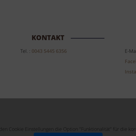
KONTAKT
Tel. :
0043 5445 6356
E-Mai
Face
Inst
n den Cookie Einstellungen die Option "Funktionalität" für die k