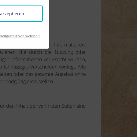
 akzeptieren
ereitgestellt von websedit
ät der bereitgestellten Informationen.
eziehen, die durch die Nutzung oder
iger Informationen verursacht wurden,
 fahrlässiges Verschulden vorliegt. Alle
r Seiten oder das gesamte Angebot ohne
r endgültig einzustellen.
Für den Inhalt der verlinkten Seiten sind