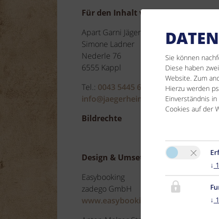
Für den Inhalt verantwortlich
Apart Garni Jägerheim
DATEN
Simone Ladner
Nederle 76
Sie können nachf
6555 Kappl
Diese haben zwei 
Website. Zum ande
Tel.:
0043 5445 6356
Hierzu werden p
info@jaegerheim-kappl.at
Einverständnis in
Cookies auf der W
Bildrechte
Er
Design & Umsetzung
↓
Easybooking
Fu
zadego GmbH
↓
www.easybooking.eu