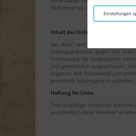
Anton-Melzer-Straße 10
6020 Innsbruck - Austria
Einstellungen s
Inhalt des Online-Angebots
Der Autor übernimmt keinerlei Gewähr 
Haftungsansprüche gegen den Autor,
Nichtnutzung der dargebotenen Inform
sind grundsätzlich ausgeschlossen, sofe
Angebote sind freibleibend und unverb
gesonderte Ankündigung zu verändern, z
Haftung für Links
Trotz sorgfältiger inhaltlicher Kontroll
ausschließlich deren Betreiber verantwo