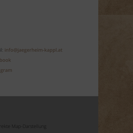
l:
info@jaegerheim-kappl.at
book
agram
orrekte Map-Darstellung