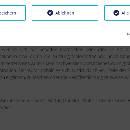
peichern
Ablehnen
Alle
B
für die Aktualität, Korrektheit, Vollständigkeit oder Qualit
 welche sich auf Schäden materieller oder ideeller Art b
ationen bzw. durch die Nutzung fehlerhafter und unvollständ
rn seitens des Autors kein nachweislich vorsätzliches oder grob
indlich. Der Autor behält es sich ausdrücklich vor, Teile de
u ergänzen, zu löschen oder die Veröffentlichung zeitweise ode
e übernehmen wir keine Haftung für die Inhalte externer Links. 
rtlich.