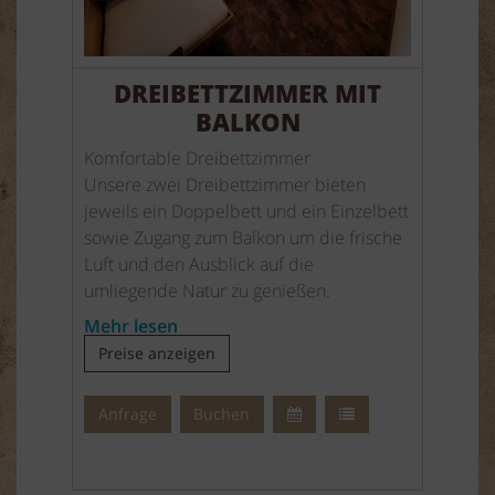
DREIBETTZIMMER MIT
BALKON
Komfortable Dreibettzimmer
Unsere zwei Dreibettzimmer bieten
jeweils ein Doppelbett und ein Einzelbett
sowie Zugang zum Balkon um die frische
Luft und den Ausblick auf die
umliegende Natur zu genießen.
Mehr lesen
Jedes Zimmer verfügt über ein separates
Preise anzeigen
Badezimmer mit Dusche, WC,
Waschbecken und Haartrockner.
Anfrage
Buchen
Frische Dusch- und Handtücher stehen
für Sie bereit.