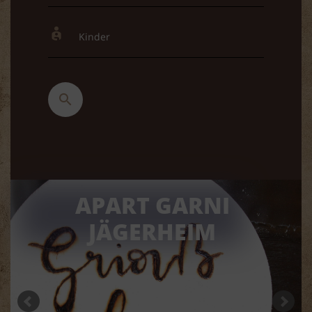
APART GARNI
JÄGERHEIM