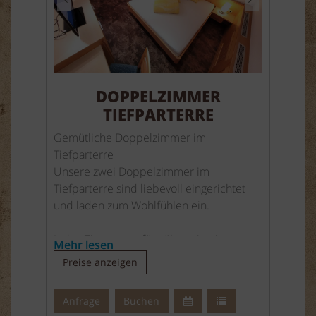
DOPPELZIMMER
TIEFPARTERRE
Gemütliche Doppelzimmer im
Tiefparterre
Unsere zwei Doppelzimmer im
Tiefparterre sind liebevoll eingerichtet
und laden zum Wohlfühlen ein.
Jedes Zimmer verfügt über ein eigenes
Mehr lesen
Bad mit Dusche, WC, Waschbecken und
Preise anzeigen
Haartrockner.
Frische Hand- und Duschtücher stehen
Anfrage
Buchen
selbstverständlich bereit.