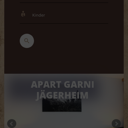
APART GARNI
JÄGERHEIM