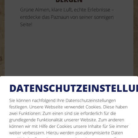
Grüne Almen, klare Luft, echte Erlebnisse –
entdecke das Paznaun von seiner sonnigen
Seite!
DATENSCHUTZEINSTELL
KONTAKT
Simone Ladner
Sie können nachfolgend Ihre Datenschutzeinstellungen
festlegen.
Unsere Webseite verwendet Cookies. Diese haben
Nederle 76
zwei Funktionen: Zum einen sind sie erforderlich für die
grundlegende Funktionalität unserer Website. Zum anderen
6555 Kappl
können wir mit Hilfe der Cookies unsere Inhalte für Sie immer
weiter verbessern. Hierzu werden pseudonymisierte Daten
Tel. :
0043 5445 6356