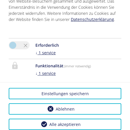
von Website-Besuchern gesammelt und ausgewertet. Das
E-Mail:
info@jaegerheim-kappl.at
Einverständnis in die Verwendung der Cookies können Sie
jederzeit widerrufen. Weitere Informationen zu Cookies auf
Facebook
der Website finden Sie in unserer
Datenschutzerklärung
.
Instagram
Erforderlich
↓
1
service
Funktionalität
(immer notwendig)
↓
1
service
Bitte aktivieren Sie in den Cookie Einstellungen die
Option "Funktionalität" für die korrekte Map-
Darstellung
Einstellungen speichern
Cookie Einstellungen
Ablehnen
Alle akzeptieren