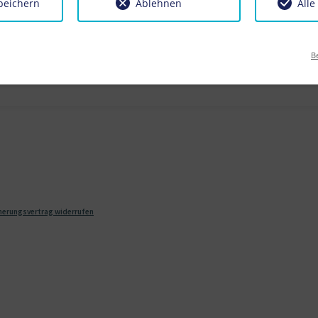
peichern
Ablehnen
Alle
Erwachsene
Kinder
B
herungsvertrag widerrufen