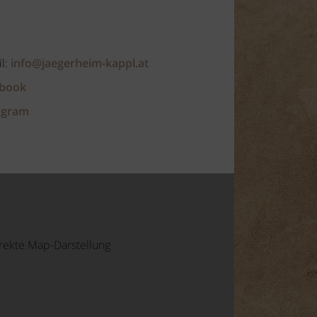
l:
info@jaegerheim-kappl.at
book
agram
orrekte Map-Darstellung