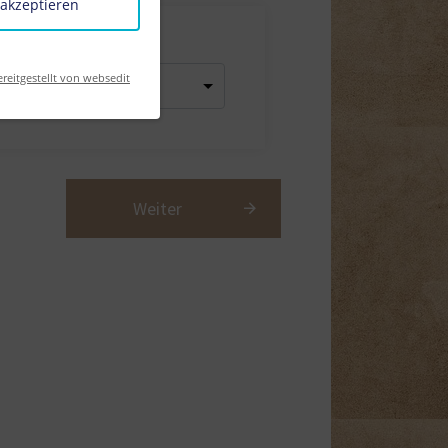
 akzeptieren
ereitgestellt von websedit
Weiter