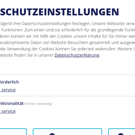
SCHUTZEINSTELLUNGEN
MER / APPARTEMENTS
ZUSATZLEISTUNGEN
olgend Ihre Datenschutzeinstellungen festlegen.
Unsere Webseite verw
Funktionen: Zum einen sind sie erforderlich für die grundlegende Funkt
ren können wir mit Hilfe der Cookies unsere Inhalte für Sie immer wei
seudonymisierte Daten von Website-Besuchern gesammelt und ausgewe
 die Verwendung der Cookies können Sie jederzeit widerrufen. Weitere 
ebsite finden Sie in unserer
Datenschutzerklärung
.
Abreise
1 Nacht
Anzahl
-
+
forderlich
1
service
nktionalität
(immer notwendig)
1
service