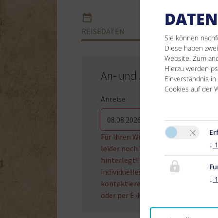
DATEN
REISEDATEN
ZIM
Sie können nachf
Diese haben zwei 
Website. Zum ande
Hierzu werden p
An- und Abreisetag
Einverständnis in
Cookies auf der W
Anreise
Er
Für Ihren Wunschtermin sind
↓
leider noch keine Preise
hinterlegt! Für ein
Fu
individuelles Angebot
↓
kontaktieren Sie uns unter
oder per E-Mail an die .