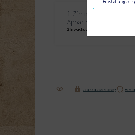
Einstellungen s
1.
Zimmer /
Appartement
2 Erwachsene
,
0 Kinder
Datenschutzerklärung
Versic